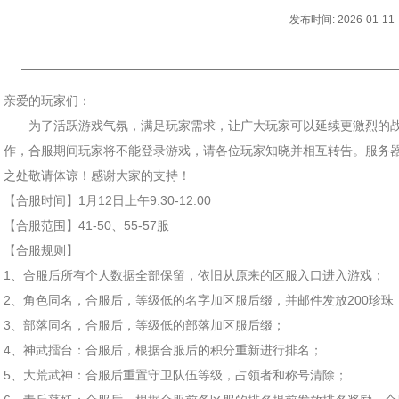
发布时间: 2026-01-11
亲爱的玩家们：
为了活跃游戏气氛，满足玩家需求，让广大玩家可以延续更激烈的战
作，合服期间玩家将不能登录游戏，请各位玩家知晓并相互转告。服务
之处敬请体谅！感谢大家的支持！
【合服时间】1月12日上午9:30-12:00
【合服范围】41-50、55-57服
【合服规则】
1、合服后所有个人数据全部保留，依旧从原来的区服入口进入游戏；
2、角色同名，合服后，等级低的名字加区服后缀，并邮件发放200珍珠
3、部落同名，合服后，等级低的部落加区服后缀；
4、神武擂台：合服后，根据合服后的积分重新进行排名；
5、大荒武神：合服后重置守卫队伍等级，占领者和称号清除；