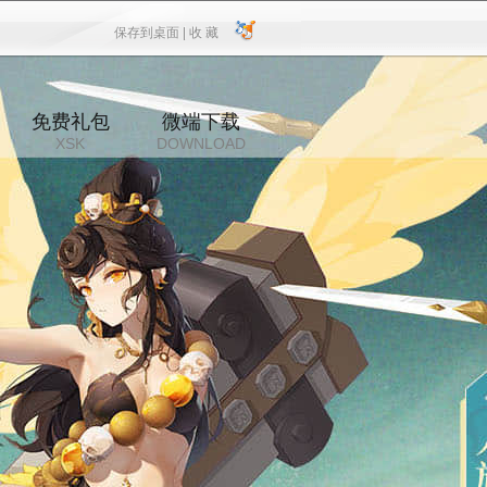
保存到桌面 |
收 藏
保存到桌面
|
收 藏
免费礼包
微端下载
XSK
DOWNLOAD