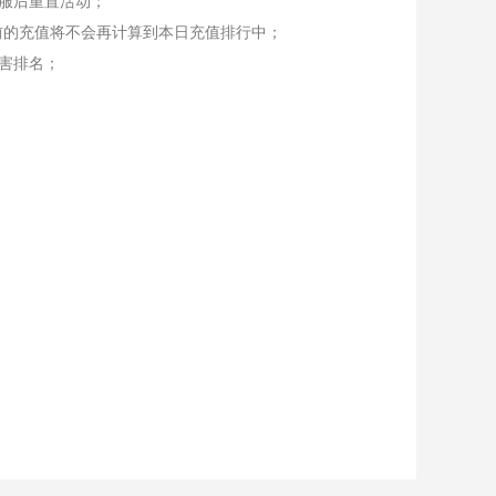
服后重置活动；
前的充值将不会再计算到本日充值排行中；
害排名；