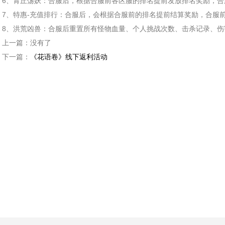
6、青丘荡妖：合服后，根据合服前各区服的排名提前发放排名奖励，合
7、特惠-充值排行：合服后，会根据合服前的排名提前结算奖励，合服
8、洪荒凶兽：合服后重置所有怪物血量、个人挑战次数、击杀记录、伤
上一篇：
没有了
下一篇：
《花语卷》线下返利活动