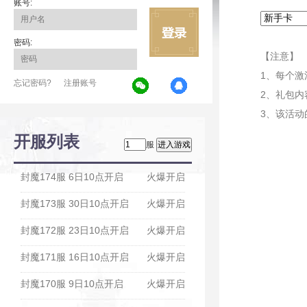
账号:
密码:
【注意】
1、每个
忘记密码?
注册账号
2、礼包内
3、该活动
开服列表
服
封魔174服 6日10点开启
火爆开启
封魔173服 30日10点开启
火爆开启
封魔172服 23日10点开启
火爆开启
封魔171服 16日10点开启
火爆开启
封魔170服 9日10点开启
火爆开启