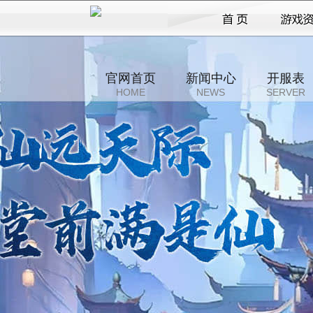
官网首页
新闻中心
开服表
HOME
NEWS
SERVER