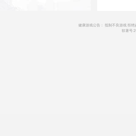
健康游戏公告： 抵制不良游戏 拒绝
软著号:20